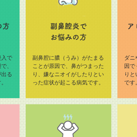
の方
副鼻腔炎で
ア
お悩みの方
侵入で
副鼻腔に膿（うみ）がたまる
ダニ
態で、
ことが原因で、鼻がつまった
因で
が出る
り、嫌なニオイがしたりとい
りと
す。
った症状が起こる病気です。
です