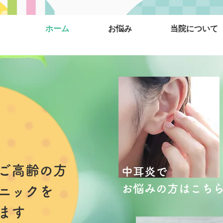
ホーム
お悩み
当院について
ご高齢の方
中耳炎で
お悩みの方はこち
ニック​を
います